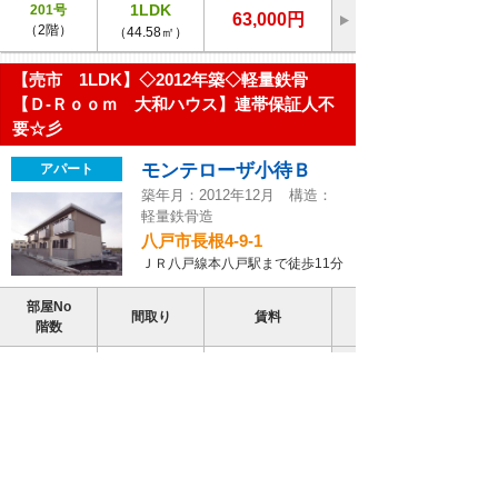
1LDK
201号
63,000円
（2階）
（44.58㎡）
【売市 1LDK】◇2012年築◇軽量鉄骨
【Ｄ-Ｒｏｏｍ 大和ハウス】連帯保証人不
要☆彡
モンテローザ小待Ｂ
アパート
築年月：2012年12月 構造：
軽量鉄骨造
八戸市長根4-9-1
ＪＲ八戸線本八戸駅まで徒歩11分
部屋No
間取り
賃料
階数
1LDK
105号
53,000円
（1階）
（30.3㎡）
【売市 3LDK】広々の一坪風呂がうれしい
♪
【Ｄ-Ｒｏｏｍ 大和ハウス】連帯保証人不