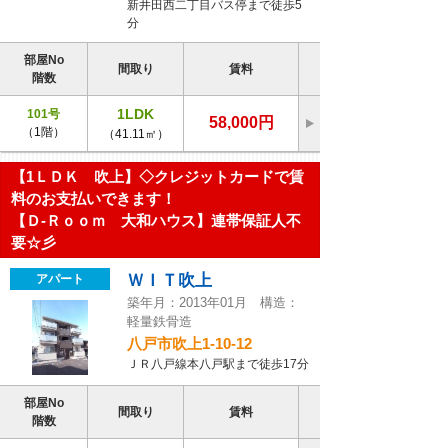
新井田西二丁目バス停まで徒歩5
分
部屋No
間取り
賃料
階数
1LDK
101号
58,000円
（1階）
（41.11㎡）
【1ＬＤＫ 吹上】◇クレジットカードで賃
料のお支払いできます！
【Ｄ-Ｒｏｏｍ 大和ハウス】連帯保証人不
要☆彡
ＷＩＴ吹上
アパート
築年月：2013年01月 構造：
軽量鉄骨造
八戸市吹上1-10-12
ＪＲ八戸線本八戸駅まで徒歩17分
部屋No
間取り
賃料
階数