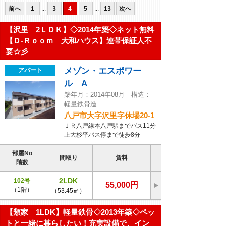
前へ
1
...
3
4
5
...
13
次へ
【沢里 2ＬＤＫ】◇2014年築◇ネット無料
【Ｄ-Ｒｏｏｍ 大和ハウス】連帯保証人不
要☆彡
メゾン・エスポワー
アパート
ル A
築年月：2014年08月 構造：
軽量鉄骨造
八戸市大字沢里字休場20-1
ＪＲ八戸線本八戸駅までバス11分
上大杉平バス停まで徒歩8分
部屋No
間取り
賃料
階数
2LDK
102号
55,000円
（1階）
（53.45㎡）
【類家 1LDK】軽量鉄骨◇2013年築◇ペッ
トと一緒に暮らしたい！充実設備で、イン