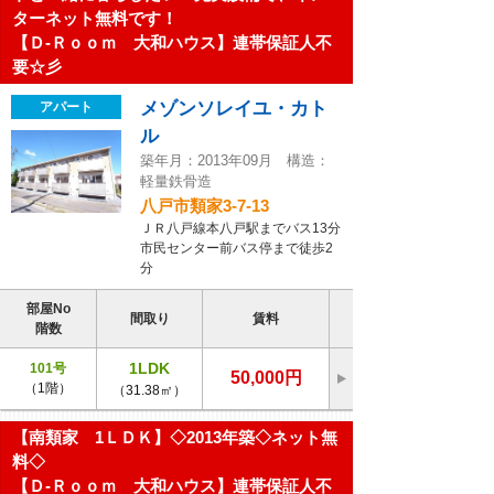
ターネット無料です！
【Ｄ-Ｒｏｏｍ 大和ハウス】連帯保証人不
要☆彡
メゾンソレイユ・カト
アパート
ル
築年月：2013年09月 構造：
軽量鉄骨造
八戸市類家3-7-13
ＪＲ八戸線本八戸駅までバス13分
市民センター前バス停まで徒歩2
分
部屋No
間取り
賃料
階数
1LDK
101号
50,000円
（1階）
（31.38㎡）
【南類家 1ＬＤＫ】◇2013年築◇ネット無
料◇
【Ｄ-Ｒｏｏｍ 大和ハウス】連帯保証人不