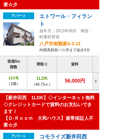
要☆彡
エトワール・フィラン
アパート
ト
築年月：2013年08月 構造：
軽量鉄骨造
八戸市南類家4-3-12
向陵高校前バス停まで徒歩3分
部屋No
間取り
賃料
階数
1LDK
103号
56,000円
（1階）
（40.75㎡）
【新井田西 1LDK】◇インターネット無料
◇クレジットカードで賃料のお支払いでき
ます！
【Ｄ-Ｒｏｏｍ 大和ハウス】連帯保証人不
要☆彡
コモライズ新井田西
アパート