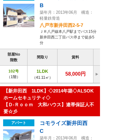
B
築年月：2013年06月 構造：
軽量鉄骨造
八戸市新井田西2-5-7
ＪＲ八戸線本八戸駅までバス15分
新井田西二丁目バス停まで徒歩5
分
部屋No
間取り
賃料
階数
1LDK
102号
58,000円
（1階）
（41.11㎡）
【新井田西 1LDK】◇2014年築◇ALSOK
ホームセキュリティ◇
【Ｄ-Ｒｏｏｍ 大和ハウス】連帯保証人不
要☆彡
コモライズ新井田西
アパート
C
築年月：2013年06月 構造：