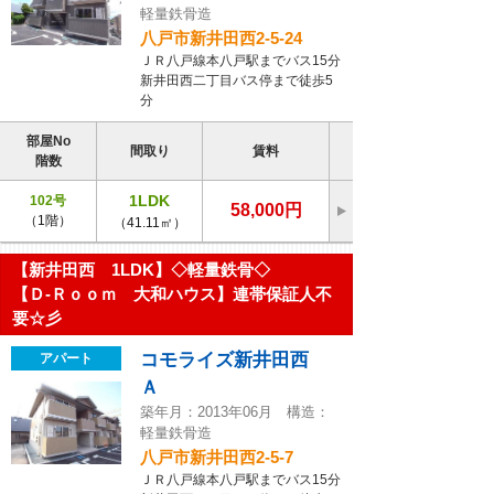
軽量鉄骨造
八戸市新井田西2-5-24
ＪＲ八戸線本八戸駅までバス15分
新井田西二丁目バス停まで徒歩5
分
部屋No
間取り
賃料
階数
1LDK
102号
58,000円
（1階）
（41.11㎡）
【新井田西 1LDK】◇軽量鉄骨◇
【Ｄ-Ｒｏｏｍ 大和ハウス】連帯保証人不
要☆彡
コモライズ新井田西
アパート
Ａ
築年月：2013年06月 構造：
軽量鉄骨造
八戸市新井田西2-5-7
ＪＲ八戸線本八戸駅までバス15分