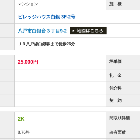
マンション
態 様
ビレッジハウス白銀 3F-2号
八戸市白銀台３丁目9-2
ＪＲ八戸線白銀駅まで徒歩26分
坪単価
25,000円
礼 金
仲介料
契 約
間取り詳細
2K
8.76坪
占有面積