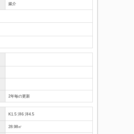
媒介
2年毎の更新
K1.5 洋6 洋4.5
28.98㎡