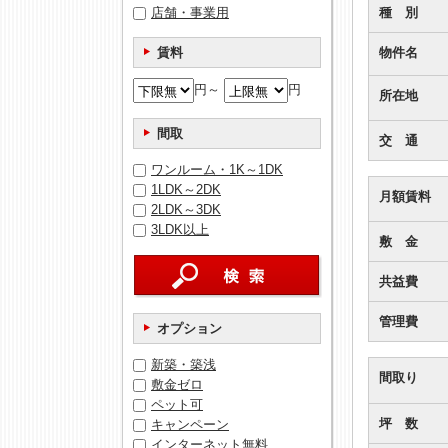
店舗・事業用
種 別
賃料
物件名
円～
円
所在地
間取
交 通
ワンルーム・1K～1DK
1LDK～2DK
月額賃料
2LDK～3DK
3LDK以上
敷 金
共益費
管理費
オプション
新築・築浅
間取り
敷金ゼロ
ペット可
坪 数
キャンペーン
インターネット無料