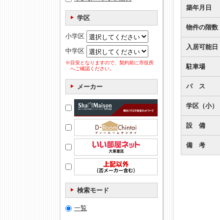
築年月日
学区
物件の階数
小学区
入居可能日
中学区
※目安となりますので、契約前に市役所
駐車場
へご確認ください。
バ ス
メーカー
学区（小）
設 備
備 考
検索モード
一覧