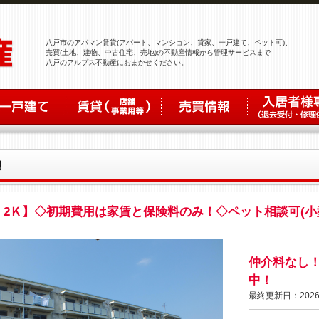
八戸市のアパマン賃貸(アパート、マンション、貸家、一戸建て、ペット可)、
売買(土地、建物、中古住宅、売地)の不動産情報から管理サービスまで
八戸のアルプス不動産におまかせください。
 2Ｋ】◇初期費用は家賃と保険料のみ！◇ペット相談可(小
仲介料なし
中！
最終更新日：2026