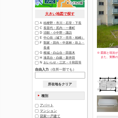
大きい地図で探す
A
桔梗野・市川・石堂・下長
C
長苗代・尻内・一番町
D
沼館・小中野・諏訪
E
中心街（城下・売市・柏崎）
F
類家・田向・中居林・吹上・
長者
G
根城・白山台・田面木
※ 図面と現況
また、実際
H
湊高台・白銀・新井田
N
おいらせ・三沢・十和田等
自由入力
（住所一部でも）
所在地をクリア
種別
アパート
マンション
貸家一戸建て