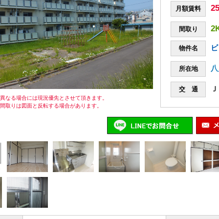
2
月額賃料
2
間取り
ビ
物件名
八
所在地
Ｊ
交 通
が異なる場合には現況優先とさせて頂きます。
の間取りは図面と反転する場合があります。